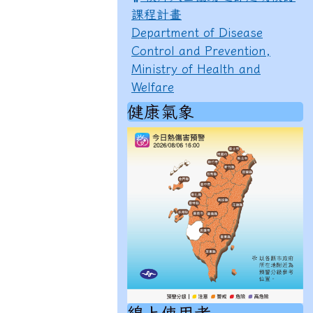
課程計畫
Department of Disease
Control and Prevention,
Ministry of Health and
Welfare
健康氣象