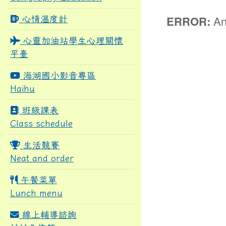
ERROR:
An 
心情溫度計
心靈加油站學生心理關懷
平臺
海湖國小影音專區
Haihu
班級課表
Class schedule
生活競賽
Neat and order
午餐菜單
Lunch menu
線上輔導諮詢