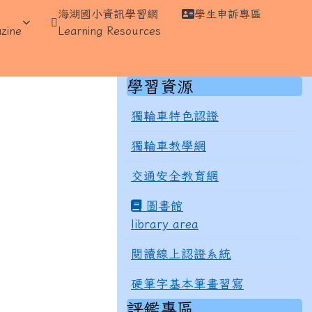
海湖國小資訊學習網
學生申訴專區
⏸
zine
Learning Resources
右邊區域內容
學習資源
獨輪車特色認證
獨輪車教學網
交通安全教育網
圖書館
library area
閱讀線上認證系統
硬筆字基本筆畫習寫
評鑑專區