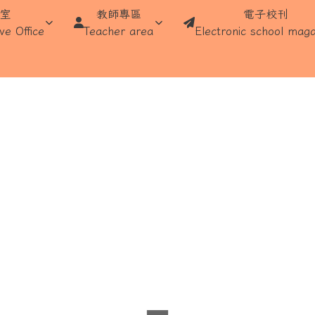
學
處室
教師專區
電子校刊
ve Office
Teacher area
Electronic school maga
域