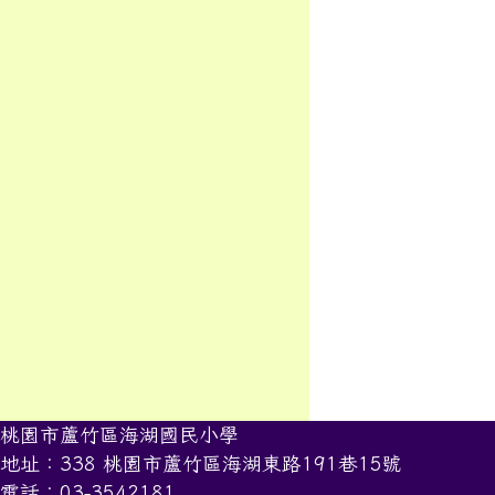
桃園市蘆竹區海湖國民小學
地址：338 桃園市蘆竹區海湖東路191巷15號
電話：03-3542181