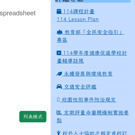
 spreadsheet
114課程計畫
114 Lesson Plan
教育部「全民安全指引」
專區
114學年度健康促進學校計
畫輔導訪視
永續發展與環境教育
交通安全評鑑
校園性別事件防治規定
定期評量命審題機制實施要
列表模式
點
校外人士協助之部定或校訂