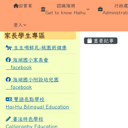
導覽列
跳至主內容區
桃園市蘆竹區海湖國民小
回首頁
認識海湖
行政
Get to know Haihu
Administrati
登入
頁尾區域
左邊區域內容
家長學生專區
主內容區
重要紀事
生生喝鮮乳-桃園鈣健康
List Event
海湖國小家長會
facebook
海湖國小附設幼兒園
facebook
雙語亮點學校
Hai-Hu Bilingual Education
書法特色學校
Calligraphy Education