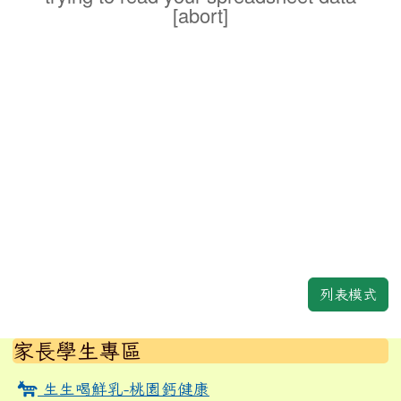
[abort]
列表模式
左邊區域內容
家長學生專區
生生喝鮮乳-桃園鈣健康