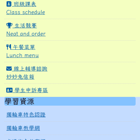
班級課表
Class schedule
生活競賽
Neat and order
午餐菜單
Lunch menu
線上輔導諮詢
妙妙兔信箱
學生申訴專區
右邊區域內容
學習資源
獨輪車特色認證
獨輪車教學網