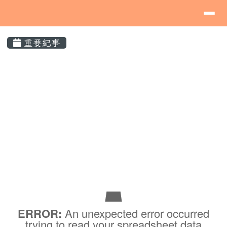
導覽列
桃園市蘆竹區海湖國民小學
跳至主內容區
⏸
頁尾區域
主內容區域
重要紀事
List Event
ERROR:
An unexpected error occurred
trying to read your spreadsheet data