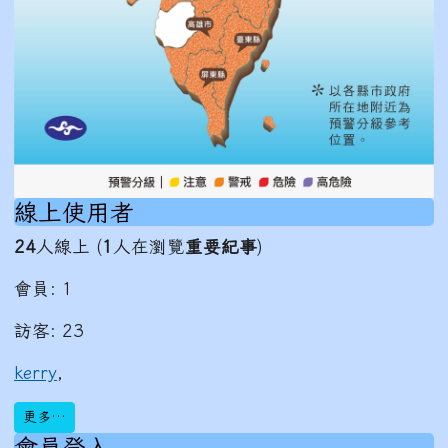
線上使用者
24
人線上 (
1
人在瀏覽
重要紀事
)
會員: 1
訪客: 23
kerry
,
更多…
會員登入