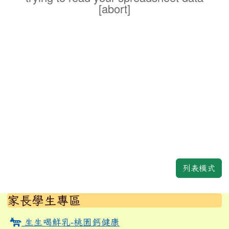
[abort]
列表模式
左邊區域內容
家長學生專區
生生喝鮮乳-桃園鈣健康