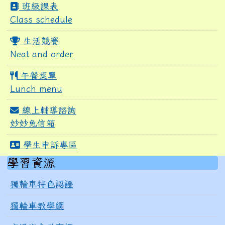
班級課表
Class schedule
生活競賽
Neat and order
午餐菜單
Lunch menu
線上輔導諮詢
妙妙兔信箱
學生申訴專區
右邊區域內容
學習資源
獨輪車特色認證
獨輪車教學網