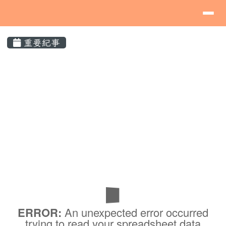
導覽列
桃園市蘆竹區海湖國民小學
跳至主內容區
⏸
頁尾區域
主內容區域
重要紀事
List Event
ERROR:
An unexpected error occurred
trying to read your spreadsheet data