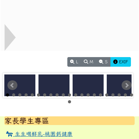
L
M
S
EXIF
左邊區域內容
家長學生專區
生生喝鮮乳-桃園鈣健康