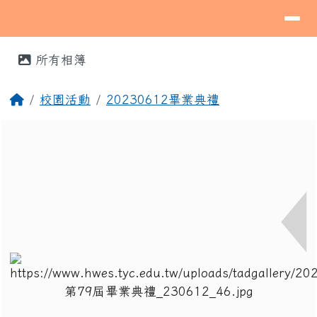
導覽列
桃園市蘆竹區海湖國民小學
跳至主內容區
⏸
頁尾區域
主內容區域
所有相簿
回首頁
校園活動
20230612畢業典禮