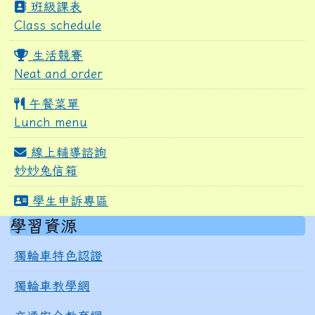
班級課表
Class schedule
生活競賽
Neat and order
午餐菜單
Lunch menu
線上輔導諮詢
妙妙兔信箱
學生申訴專區
右邊區域內容
學習資源
獨輪車特色認證
獨輪車教學網