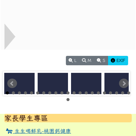
L
M
S
EXIF
左邊區域內容
家長學生專區
生生喝鮮乳-桃園鈣健康