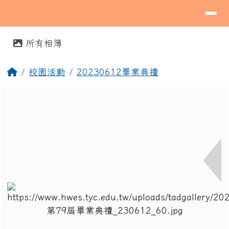
導覽列
桃園市蘆竹區海湖國民小學
跳至主內容區
⏸
頁尾區域
主內容區域
所有相簿
回首頁
校園活動
20230612畢業典禮