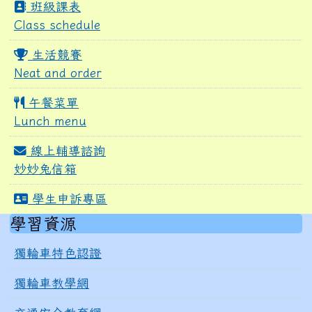
班級課表
Class schedule
生活競賽
Neat and order
午餐菜單
Lunch menu
線上輔導諮詢
妙妙兔信箱
學生申訴專區
右邊區域內容
學習資源
獨輪車特色認證
獨輪車教學網