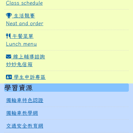
Class schedule
生活競賽
Neat and order
午餐菜單
Lunch menu
線上輔導諮詢
妙妙兔信箱
學生申訴專區
右邊區域內容
學習資源
獨輪車特色認證
獨輪車教學網
交通安全教育網