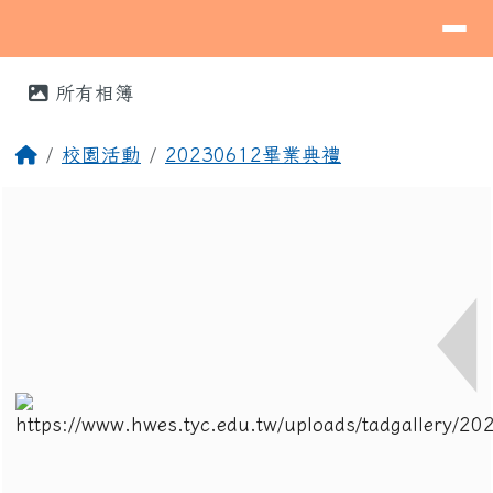
導覽列
桃園市蘆竹區海湖國民小學
跳至主內容區
⏸
頁尾區域
主內容區域
所有相簿
回首頁
校園活動
20230612畢業典禮