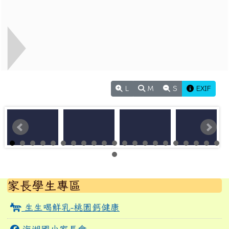
L
M
S
EXIF
左邊區域內容
家長學生專區
生生喝鮮乳-桃園鈣健康