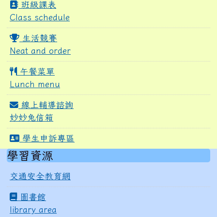
班級課表
Class schedule
生活競賽
Neat and order
午餐菜單
Lunch menu
線上輔導諮詢
妙妙兔信箱
學生申訴專區
右邊區域內容
學習資源
交通安全教育網
圖書館
library area