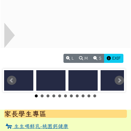
L
M
S
EXIF
左邊區域內容
家長學生專區
生生喝鮮乳-桃園鈣健康