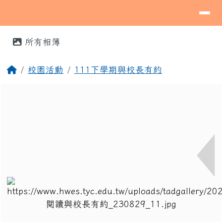
導覽列
桃園市蘆竹區海湖國民小學
跳至主內容區
⏸
頁尾區域
主內容區域
所有相簿
回首頁
校園活動
111下學期與校長有約