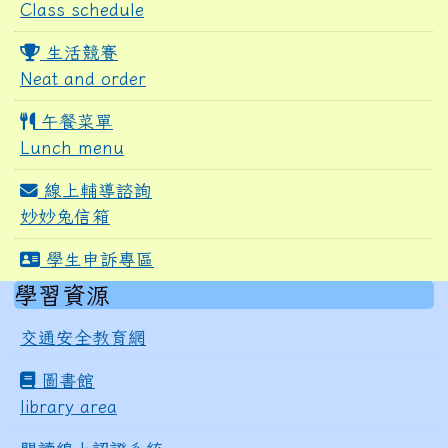
Class schedule
生活競賽
Neat and order
午餐菜單
Lunch menu
線上輔導諮詢
妙妙兔信箱
學生申訴專區
右邊區域內容
學習資源
交通安全教育網
圖書館
library area