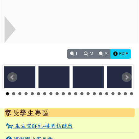
L
M
S
EXIF
左邊區域內容
家長學生專區
生生喝鮮乳-桃園鈣健康