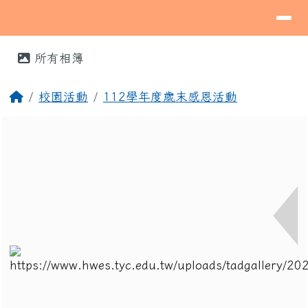
導覽列
桃園市蘆竹區海湖國民小學
跳至主內容區
⏸
頁尾區域
主內容區域
所有相簿
回首頁
校園活動
112學年度歲末感恩活動