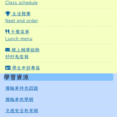
Class schedule
生活競賽
Neat and order
午餐菜單
Lunch menu
線上輔導諮詢
妙妙兔信箱
學生申訴專區
右邊區域內容
學習資源
獨輪車特色認證
獨輪車教學網
交通安全教育網