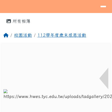
導覽列
桃園市蘆竹區海湖國民小學
跳至主內容區
⏸
頁尾區域
主內容區域
所有相簿
回首頁
校園活動
112學年度歲末感恩活動