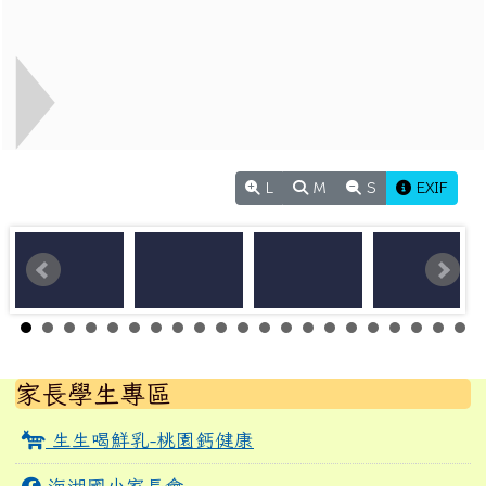
L
M
S
EXIF
左邊區域內容
家長學生專區
生生喝鮮乳-桃園鈣健康