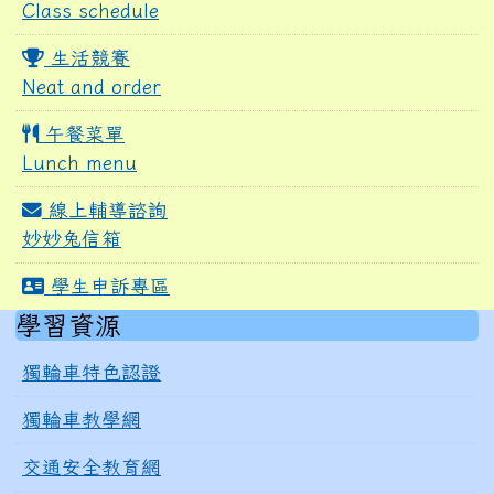
Class schedule
生活競賽
Neat and order
午餐菜單
Lunch menu
線上輔導諮詢
妙妙兔信箱
學生申訴專區
右邊區域內容
學習資源
獨輪車特色認證
獨輪車教學網
交通安全教育網