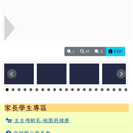
L
M
S
EXIF
左邊區域內容
家長學生專區
生生喝鮮乳-桃園鈣健康