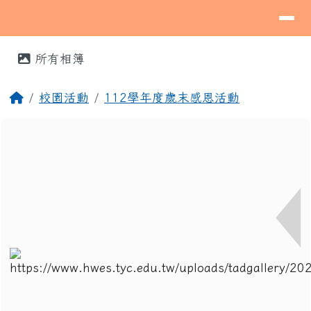
導覽列
桃園市蘆竹區海湖國民小學
跳至主內容區
⏸
頁尾區域
主內容區域
所有相簿
回首頁
校園活動
112學年度歲末感恩活動