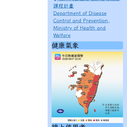
課程計畫
Department of Disease
Control and Prevention,
Ministry of Health and
Welfare
健康氣象