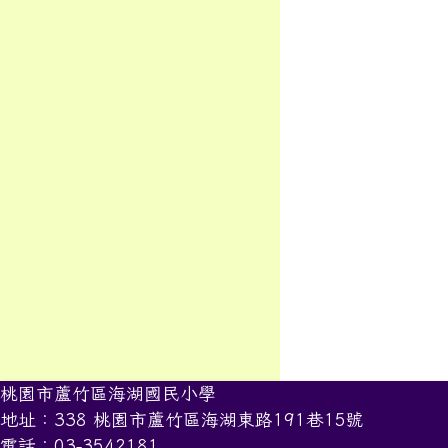
桃園市蘆竹區海湖國民小學
地址：338 桃園市蘆竹區海湖東路191巷15號
電話：03-3542181