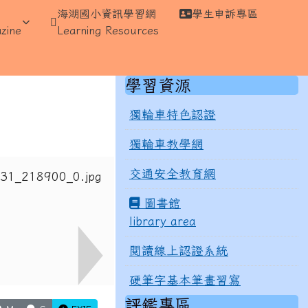
海湖國小資訊學習網
學生申訴專區
⏸
zine
Learning Resources
右邊區域內容
學習資源
獨輪車特色認證
獨輪車教學網
交通安全教育網
圖書館
library area
閱讀線上認證系統
硬筆字基本筆畫習寫
評鑑專區