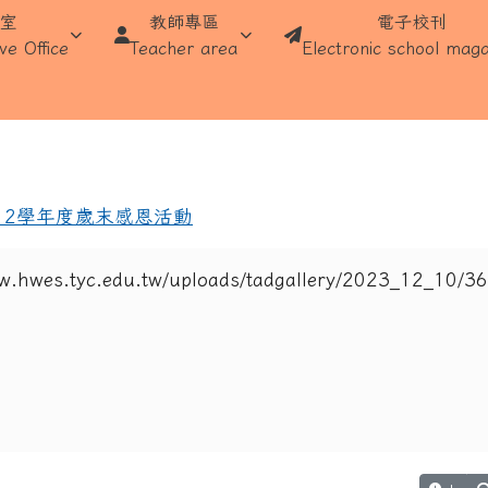
學
處室
教師專區
電子校刊
ve Office
Teacher area
Electronic school maga
域
12學年度歲末感恩活動