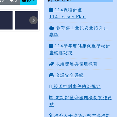
M
S
EXIF
114課程計畫
114 Lesson Plan
教育部「全民安全指引」
專區
114學年度健康促進學校計
畫輔導訪視
永續發展與環境教育
交通安全評鑑
校園性別事件防治規定
定期評量命審題機制實施要
點
校外人士協助之部定或校訂