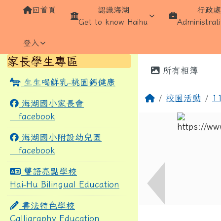
導覽列
跳至主內容區
桃園市蘆竹區海湖國民小
回首頁
認識海湖
行政
Get to know Haihu
Administrati
登入
頁尾區域
左邊區域內容
家長學生專區
主內容區
所有相簿
生生喝鮮乳-桃園鈣健康
回首頁
校園活動
1
海湖國小家長會
facebook
海湖國小附設幼兒園
facebook
雙語亮點學校
Hai-Hu Bilingual Education
書法特色學校
Calligraphy Education