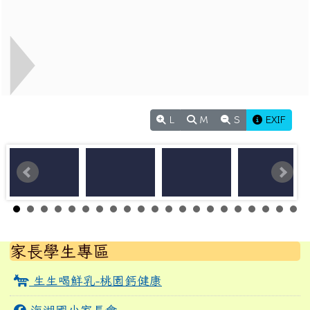
L
M
S
EXIF
左邊區域內容
家長學生專區
生生喝鮮乳-桃園鈣健康