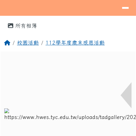
導覽列
桃園市蘆竹區海湖國民小學
跳至主內容區
⏸
頁尾區域
主內容區域
所有相簿
回首頁
校園活動
112學年度歲末感恩活動