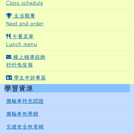
Class schedule
生活競賽
Neat and order
午餐菜單
Lunch menu
線上輔導諮詢
妙妙兔信箱
學生申訴專區
右邊區域內容
學習資源
獨輪車特色認證
獨輪車教學網
交通安全教育網