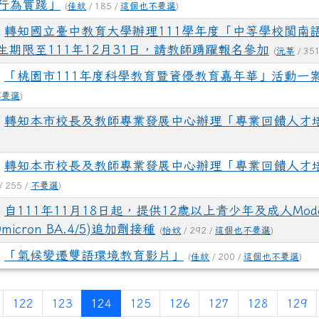
行為實踐」
(
佳紋
/ 185 /
這個也不要選
)
轉知國立臺中教育大學辦理111學年度「中等學校閩南
期限至111年12月31日，請教師踴躍報名參加
(
沅莘
/ 35
「桃園市111年度科學教育暨資優教育嘉年華」活動一
不要選
)
轉知本市校長及教師專業發展中心辦理「專業回饋人才
轉知本市校長及教師專業發展中心辦理「專業回饋人才
/ 255 /
不要選
)
自111年11月18日起，提供12歲以上青少年及成人Modern
icron BA.4/5)追加劑接種
(
怡妏
/ 292 /
這個也不要選
)
「氣候變遷雙語環境教育影片」
(
佳紋
/ 200 /
這個也不要選
)
(目前頁次)
122
123
124
125
126
127
128
129