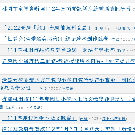
桃園市童軍會辦理112年三項登記新系統電腦資訊研習
(
「2022臺灣『能』-永續能源創意展」
(
佳紋
/ 211 /
這個也不
「性教育(含愛滋病防治)」親子繪本創作競賽
(
佳紋
/ 206 /
「111年桃園市品格教育資源網」網站有獎徵答
(
悅平
/ 23
建德國小辦理週三進修-教師授課增能研習-「如何提升
清華大學臺灣語言研究與教學研究所執行教育部「國民
後教育學分班」
(
沅莘
/ 360 /
不要選
)
有關桃園市111年度國民小學本土語文教學師資培訓（
畫
(
沅莘
/ 361 /
不要選
)
「111年度校園樹木徵文競賽」
(
佳紋
/ 203 /
這個也不要選
)
連江縣政府教育處112年1月7日（星期六）辦理「環境