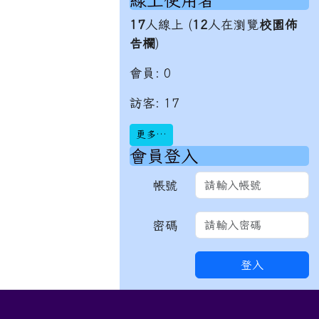
線上使用者
17
人線上 (
12
人在瀏覽
校園佈
告欄
)
會員: 0
訪客: 17
更多…
會員登入
帳號
密碼
登入