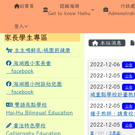
導覽列
跳至主內容區
桃園市蘆竹區海湖國民小
回首頁
認識海湖
行政
Get to know Haihu
Administrati
登入
頁尾區域
左邊區域內容
家長學生專區
主內容區
本站消息
生生喝鮮乳-桃園鈣健康
文章列表
海湖國小家長會
2022-12-06
公告
facebook
2022-12-05
公告
海湖國小附設幼兒園
2022-12-05
公告
facebook
域重點學校計畫教
雙語亮點學校
2022-12-05
公告
Hai-Hu Bilingual Education
種子教師，請貴校
2022-12-05
書法特色學校
公告
Calligraphy Education
雪
/ 231 /
不要選
)