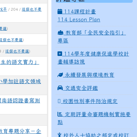
悅平
/ 204 /
這個也不要
114課程計畫
114 Lesson Plan
要選
)
教育部「全民安全指引」
這個也不要選
)
專區
3 /
這個也不要選
)
114學年度健康促進學校計
畫輔導訪視
學生的語文實力」
永續發展與環境教育
小學加註語文領域
交通安全評鑑
閩南語認證書寫測
校園性別事件防治規定
定期評量命審題機制實施要
點
教育專題分享－企
校外人士協助之部定或校訂