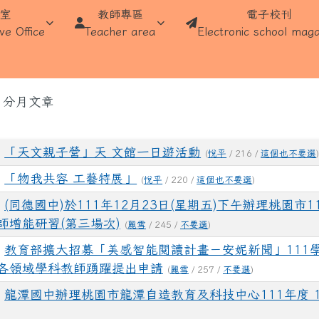
學
處室
教師專區
電子校刊
ve Office
Teacher area
Electronic school maga
域
分月文章
「天文親子營」天 文館一日遊活動
(
悅平
/ 216 /
這個也不要選
「物我共容 工藝特展」
(
悅平
/ 220 /
這個也不要選
)
(同德國中)於111年12月23日(星期五)下午辦理桃園市
師增能研習(第三場次)
(
麗雪
/ 245 /
不要選
)
教育部擴大招募「美感智能閱讀計畫－安妮新聞」111
各領域學科教師踴躍提出申請
(
麗雪
/ 257 /
不要選
)
龍潭國中辦理桃園市龍潭自造教育及科技中心111年度 