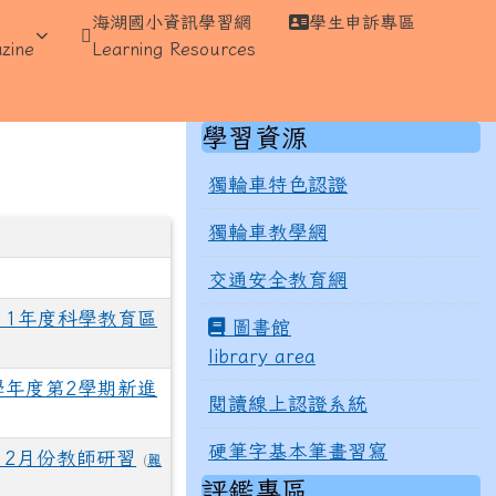
海湖國小資訊學習網
學生申訴專區
⏸
zine
Learning Resources
右邊區域內容
學習資源
獨輪車特色認證
獨輪車教學網
)
交通安全教育網
111年度科學教育區
圖書館
library area
學年度第2學期新進
閱讀線上認證系統
硬筆字基本筆畫習寫
12月份教師研習
(
麗
評鑑專區