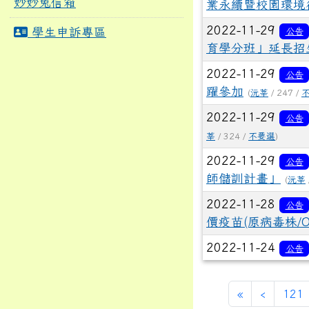
妙妙兔信箱
業永續暨校園環境
2022-11-29
學生申訴專區
公告
育學分班」延長招生
2022-11-29
公告
躍參加
(
沅莘
/ 247 /
2022-11-29
公告
莘
/ 324 /
不要選
)
2022-11-29
公告
師儲訓計畫」
(
沅莘
2022-11-28
公告
價疫苗(原病毒株/Om
2022-11-24
公告
第一頁
上一頁
«
‹
121