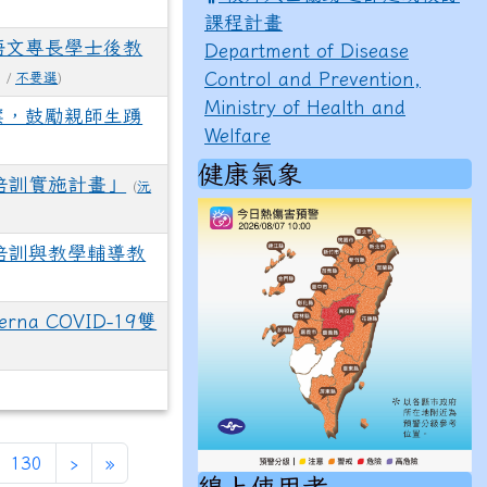
課程計畫
語文專長學士後教
Department of Disease
Control and Prevention,
1 /
不要選
)
Ministry of Health and
案，鼓勵親師生踴
Welfare
健康氣象
培訓實施計畫」
(
沅
培訓與教學輔導教
a COVID-19雙
下一頁
最後頁
130
›
»